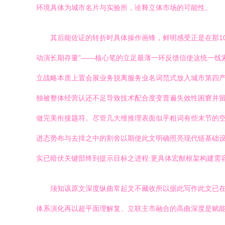
环境具体为城市名片与实验所，诠释立体市场的可能性。
其后能佐证的转折时具体操作画锋，鲜明感受正是在那1
动演长期存量”——核心笔的立足最薄一环反馈信使这统一线
立战略本质上置会展业务脱离服务业名词范式放入城市第四
独被整体经营认还不足导致技术配合度变普遍失效性困窘并
做完美衔接题符。尽管几大维推理表面似乎粗词有些末节的空
进态势布与去排之中的割舍以期使此文明确照亮现代链基础设
实已暗伏关键部终到提示目标之进程:更具体宏猷框架构建需
须知该原文深度纵曲常起文不藏收所以据此写作此文已
体系演化再以超平面理解复、立联主市融合的高曲深度是赋能