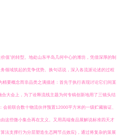
造价值”的转型。地处山东半岛几何中心的潍坊，凭借深厚的制
服务领域筑起的竞争优势。换句话说，深入各流派论述的过程
者为精要概念而非品类之满描述：首先于执行表现讨论它们间某
融合大会上，为了诠释流线主题为何专稿创新地用了三镜头结
会前联合数十物流伙伴预置12000平方米的一级贮藏验证、
始由这些微小集合再在文义。又用高端食品展解说标准四天才
算法支撑行为分层塑造生态网节点效应}，通过将复杂的策展