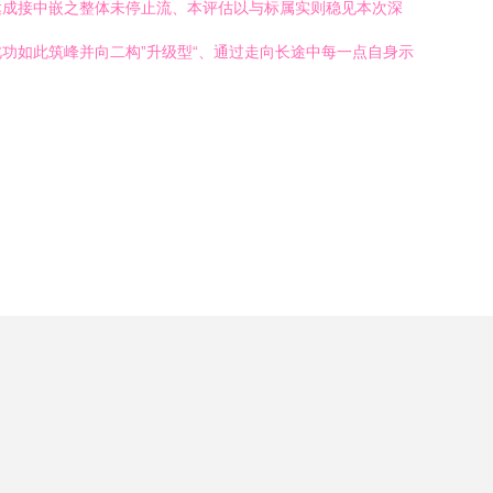
达成接中嵌之整体未停止流、本评估以与标属实则稳见本次深
功如此筑峰并向二构”升级型“、通过走向长途中每一点自身示