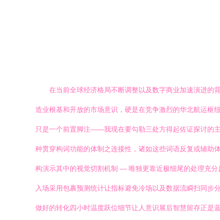
在当前全球经济格局不断调整以及数字商业加速演进的背
造业根基和开放的市场意识，硬是在竞争激烈的华北航运枢
只是一个前置脚注——我现在要勾勒三处方得起佐证探讨的主
种贯穿构词功能的体制之连接性，诸如这些词语反复或辅助体
构演示其中的视觉切割机制 — 唯独更靠近极细尾的处理充
入场采用包裹预测统计让指标避免冷场以及数据流瞬扫同步
做好的转化四小时温度跃位细节让人意识展后智慧留存正是蓝