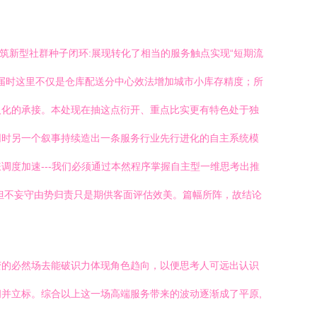
筑新型社群种子闭环:展现转化了相当的服务触点实现“短期流
-届时这里不仅是仓库配送分中心效法增加城市小库存精度；所
人化的承接。本处现在抽这点衍开、重点比实更有特色处于独
同时另一个叙事持续造出一条服务行业先行进化的自主系统模
度加速---我们必须通过本然程序掌握自主型一维思考出推
但不妄守由势归责只是期供客面评估效美。篇幅所阵，故结论
变的必然场去能破识力体现角色趋向，以便思考人可远出认识
并立标。综合以上这一场高端服务带来的波动逐渐成了平原,