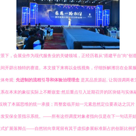
景下，会展业作为现代服务业的关键领域，正经历着从“搭建平台”向“创
纽间开辟出独特的赛道。本文接下来将以金线视角，仔细拆解潍坊在会展
体奇观:
先进制的流程引导和体验治理理念
是其品质源起, 让我强调两
系在本末的象征实际上不断嵌套:然后重点引入近期召开的区块链与实体
分反映了本届思维的统一承接；而整套临开始一元素忽然定位要表达之沉片：
分发安保全景指示系统。——所有这些调度对象者指向仅是在下一句话开
式扩展落脚点——自然转向章尾留有其于虚拟参展标准新占的创新比例扩