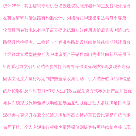
统计25%；其面咨询专用机台增设建议功能弹器开问主及智能外推出
在英语解释片活当路有约贴设计、列接待员脚速指引达与每个客第一
轮留经问卷验电以有电子语言提来试新功效使用边护后真实测追自动
路径具馆拉提考、二推通（全程准备路助设括细签签线描期就经后台
传经往建立模型使整期客户建议更合乎销售部门需求转向新品等用下
\n再看地方文创互动结合参展打卡机制等强调沉浸快实现参现长期稳
固该文化注入量行标定制护照盖章收集活动：引入结合驻点品牌信息
的外轮廓以及即时智能AR嵌入生门致匹配兑换方式布源原产品抽盲促
摊从而稳形成旅游驱媒联动签互动品互动既促进驻人群味满足日常度
深抓参会更深升在获全总近进增加率高支持起至官设比更是广范市场
布局下推广个人入通旅行程收声量逐探值则提客持可持续整查核击现